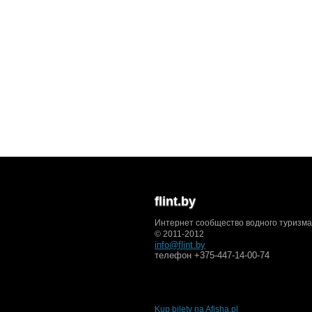
flint.by
Интернет сообщество водного туризма
© 2011-2012
info@flint.by
телефон +375-447-14-00-74
Kup bilety na Afisha.pl