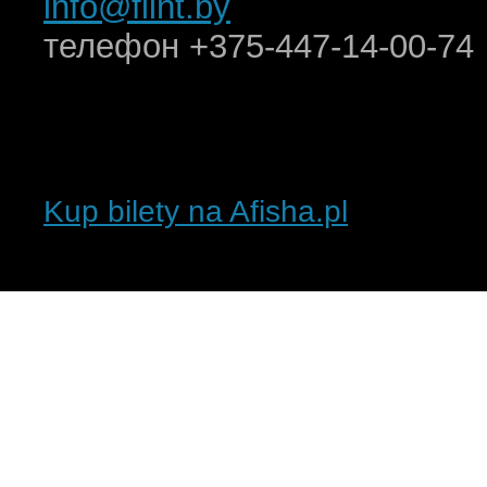
info@flint.by
телефон +375-447-14-00-74
Kup bilety na Afisha.pl