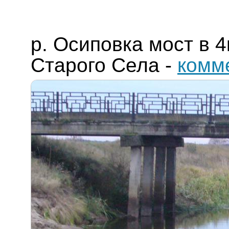
р. Осиповка мост в 
Старого Села
-
комм