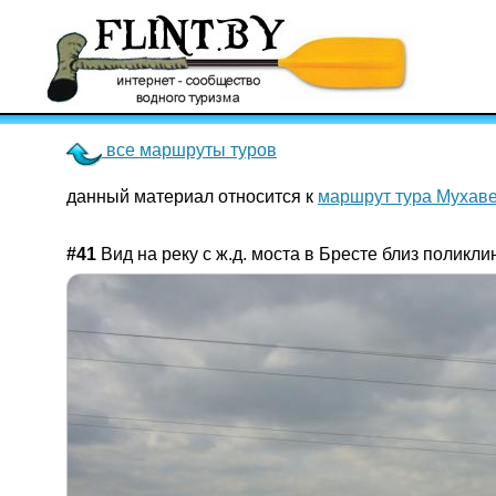
все маршруты туров
данный материал относится к
маршрут тура Мухав
#41
Вид на реку с ж.д. моста в Бресте близ поликл