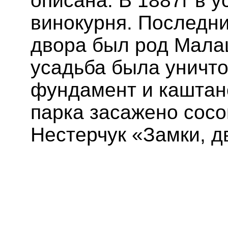
описана. В 1887г в 
винокурня. Последни
двора был род Мала
усадьба была уничто
фундамент и каштан
парка засажено сосо
Нестерчук «Замки, д