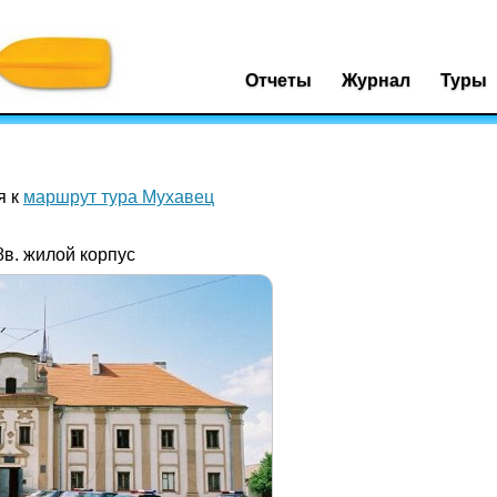
Отчеты
Журнал
Туры
я к
маршрут тура Мухавец
в. жилой корпус