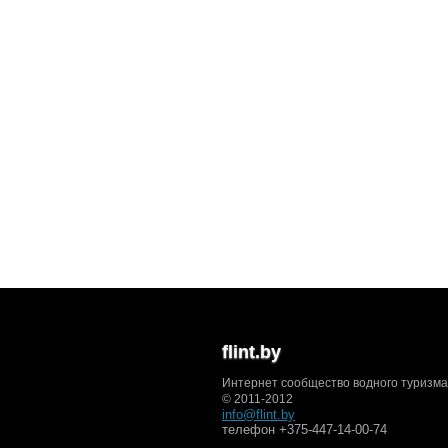
flint.by
Интернет сообщество водного туризма
© 2011-2012
info@flint.by
телефон +375-447-14-00-74